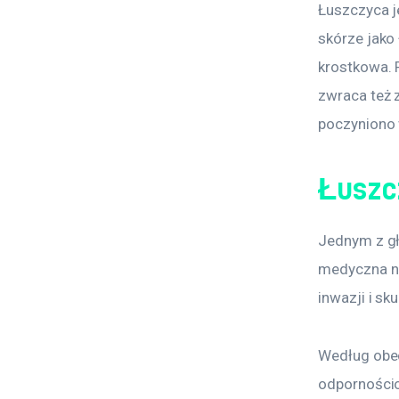
Łuszczyca j
skórze jako
krostkowa. 
zwraca też 
poczyniono 
Łuszc
Jednym z gł
medyczna na
inwazji i sk
Według obec
odpornościo