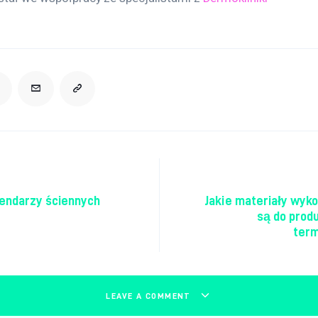
acja wpisu
lendarzy ściennych
Jakie materiały wyk
są do produ
ter
LEAVE A COMMENT