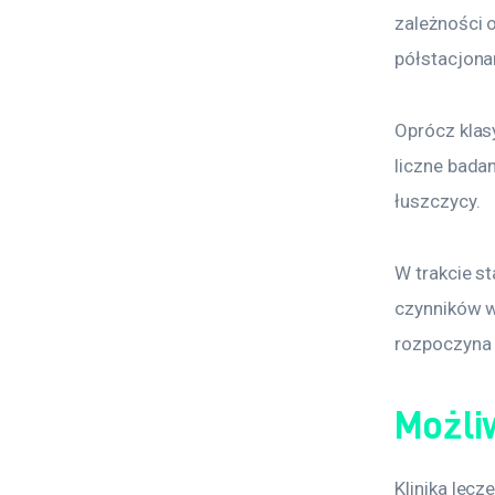
zależności 
półstacjona
Oprócz klas
liczne badan
łuszczycy.
W trakcie s
czynników w
rozpoczyna 
Możli
Klinika lec