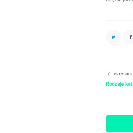
Nawig
PREVIOUS
Rodzaje ka