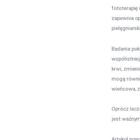
fototerapię
zapewnia op
pielęgniarski
Badania pok
współistnie
krwi, zmieni
mogą równi
wieńcowa, z
Oprócz lecz
jest ważnym
Artykuł pow