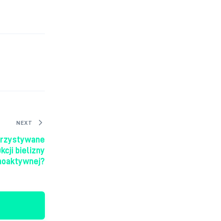
NEXT
orzystywane
kcji bielizny
moaktywnej?