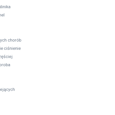
inika 
el 
rych chorób 
 ciśnienie 
zęściej 
oroba 
iejących 