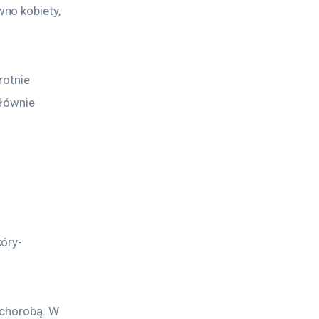
no kobiety, 
rotnie 
łównie 
kóry-
 chorobą. W 