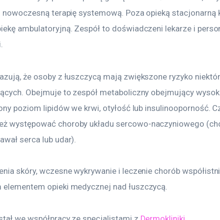
 i nowoczesną terapię systemową. Poza opieką stacjonarną kl
iekę ambulatoryjną. Zespół to doświadczeni lekarze i person
.
azują, że osoby z łuszczycą mają zwiększone ryzyko niektó
jących. Obejmuje to zespół metaboliczny obejmujący wysokie
ony poziom lipidów we krwi, otyłość lub insulinooporność. C
eż występować choroby układu sercowo-naczyniowego (ch
awał serca lub udar).
enia skóry, wczesne wykrywanie i leczenie chorób współistn
 elementem opieki medycznej nad łuszczycą.
stał we współpracy ze specjalistami z 
Dermokliniki