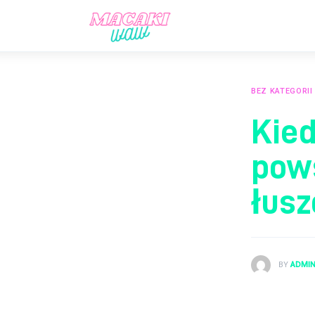
Aktualności
Lifestyle
Prawo
BEZ KATEGORII
Kied
Rodzina
pow
Sport
łus
BY
ADMI