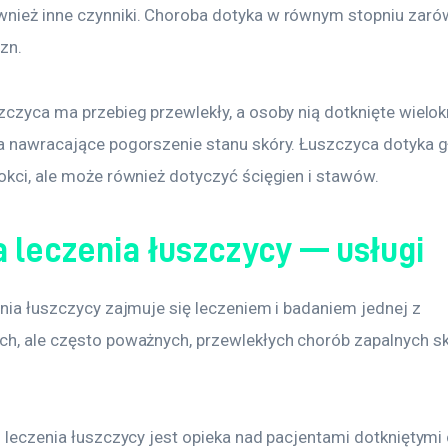
nież inne czynniki. Choroba dotyka w równym stopniu zarów
zn.
zczyca ma przebieg przewlekły, a osoby nią dotknięte wielok
na nawracające pogorszenie stanu skóry. Łuszczyca dotyka g
okci, ale może również dotyczyć ścięgien i stawów.
a leczenia łuszczycy — usługi
enia łuszczycy zajmuje się leczeniem i badaniem jednej z 
ch, ale często poważnych, przewlekłych chorób zapalnych s
i leczenia łuszczycy jest opieka nad pacjentami dotkniętymi