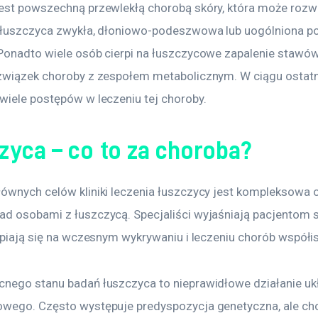
est powszechną przewlekłą chorobą skóry, która może rozwij
 łuszczyca zwykła, dłoniowo-podeszwowa lub uogólniona po
Ponadto wiele osób cierpi na łuszczycowe zapalenie stawó
związek choroby z zespołem metabolicznym. W ciągu ostatn
wiele postępów w leczeniu tej choroby. 
zyca – co to za choroba?
ównych celów kliniki leczenia łuszczycy jest kompleksowa o
d osobami z łuszczycą. Specjaliści wyjaśniają pacjentom 
upiają się na wczesnym wykrywaniu i leczeniu chorób współis
nego stanu badań łuszczyca to nieprawidłowe działanie uk
wego. Często występuje predyspozycja genetyczna, ale c