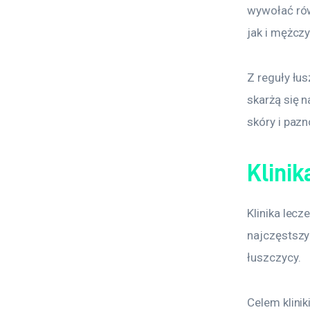
wywołać rów
jak i mężczy
Z reguły łus
skarżą się 
skóry i pazn
Klinik
Klinika lecz
najczęstszy
łuszczycy.
Celem klinik