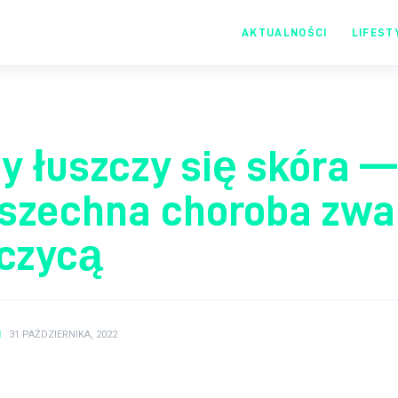
AKTUALNOŚCI
LIFEST
Moje centrum
informacji
y łuszczy się skóra —
szechna choroba zw
zczycą
N
31 PAŹDZIERNIKA, 2022