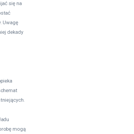
ać się na 
stać 
w. Uwagę 
iej dekady 
pieka 
schemat 
tniejących.
ładu 
horobę mogą 