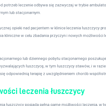
od potrzeb leczenie odbywa się zazwyczaj w trybie ambulato
rnym lub stacjonarnym.
ycznej opieki nad pacjentem w klinice leczenia łuszczycy pro
ia kliniczne w celu zbadania przyczyn i nowych możliwości l
tacjonarnego lub dziennego pobytu stacjonarnego poszukuje 
yzwalających łuszczycę, w tym łuszczycy stawów, i w razie
się odpowiednią terapię z uwzględnieniem chorób współistn
wości leczenia łuszczycy
zenia łuszczycy posiada pełną gamę możliwości leczenia, w t