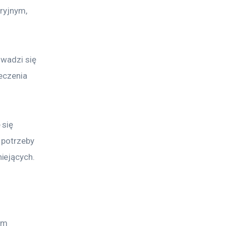
ryjnym, 
wadzi się 
eczenia 
się 
 potrzeby 
iejących.
ym 