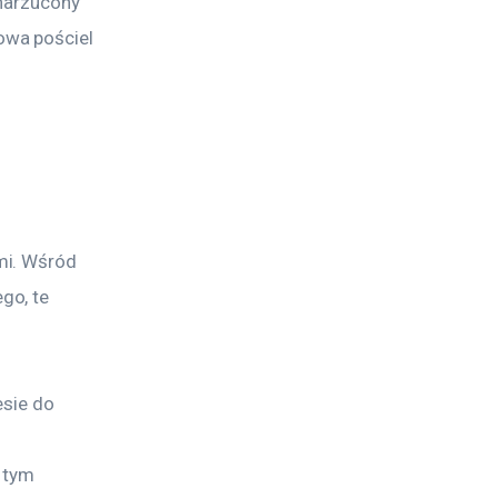
 narzucony 
wa pościel 
mi. Wśród 
go, te 
esie do 
 tym 