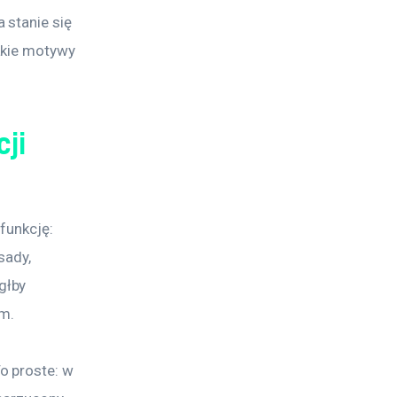
 stanie się 
akie motywy 
ji
funkcję: 
sady, 
głby 
m.
 proste: w 