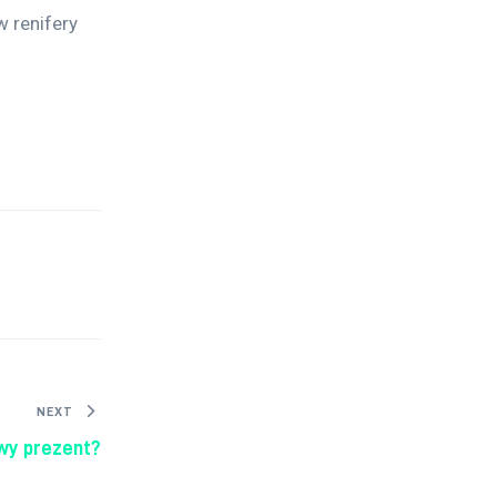
 renifery 
NEXT
wy prezent?