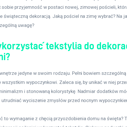
sobie przyjemność w postaci nowej, zimowej pościeli, która
e świąteczną dekoracją. Jaką pościel na zimę wybrać? Na j
czególną uwagę? 
korzystać tekstylia do dekorac
ni?
o wnętrze jedyne w swoim rodzaju. Pełni bowiem szczególną 
e wszystkim wypoczynkowi. Zaleca się, by unikać w niej prze
minimalizm i stonowaną kolorystykę. Nadmiar dodatków mó
i utrudniać wyciszenie zmysłów przed nocnym wypoczynkie
ć to wymaganie z chęcią przyozdobienia domu na święta? To