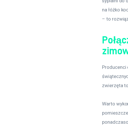
sypialni do 
na łóżko ko
– to rozwiąz
Połącz
zimow
Producenci 
świątecznyc
zwierzęta t
Warto wykorz
pomieszczen
ponadczasow