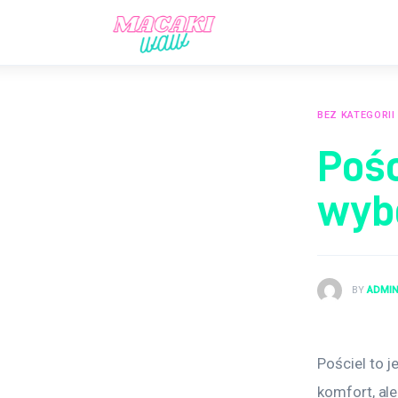
Aktualności
Lifestyle
Prawo
BEZ KATEGORII
Pośc
Rodzina
wyb
Sport
BY
ADMI
Pościel to 
komfort, al