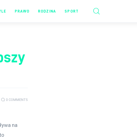
YLE
PRAWO
RODZINA
SPORT
pszy
0
COMMENTS
ływa na 
to 