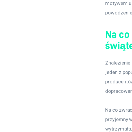
motywem uci
powodzeniem
Na co
świąt
Znalezienie 
jeden z pop
producentów
dopracowaną
Na co zwraca
przyjemny w 
wytrzymała, 