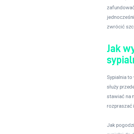
zafundować 
jednocześni
zwrócić sz
Jak wy
sypial
Sypialnia t
służy przed
stawiać na 
rozpraszać 
Jak pogodzi