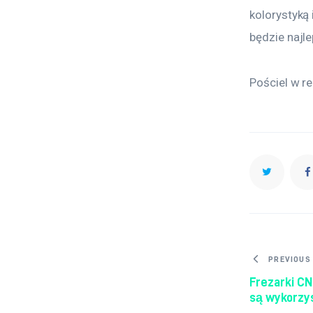
kolorystyką 
będzie najl
Pościel w re
Nawig
PREVIOUS
Frezarki CN
są wykorzy