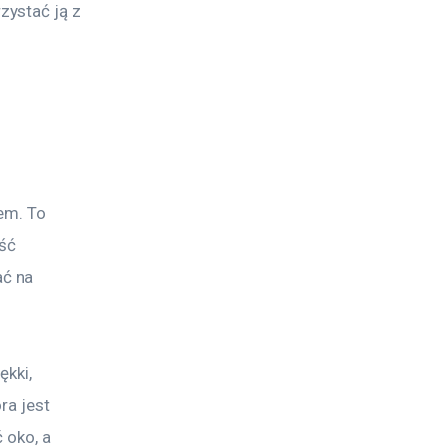
ystać ją z 
em. To 
ść 
ć na 
kki, 
ra jest 
 oko, a 