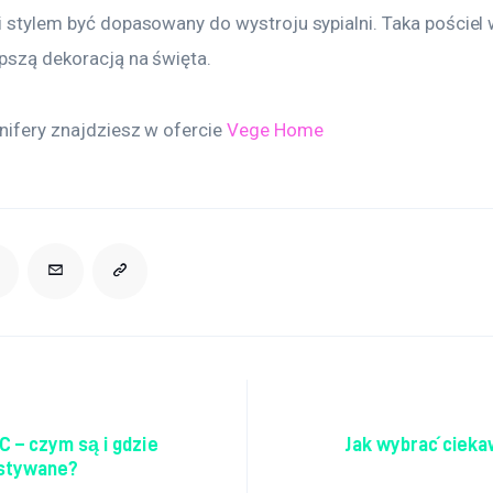
i stylem być dopasowany do wystroju sypialni. Taka pościel w
epszą dekoracją na święta.
nifery znajdziesz w ofercie 
Vege Home
acja wpisu
C – czym są i gdzie
Jak wybrać cieka
stywane?