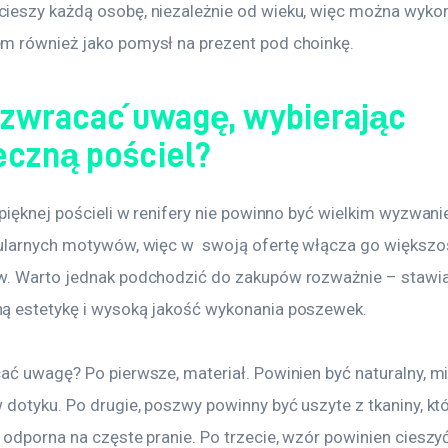
eszy każdą osobę, niezależnie od wieku, więc można wykorz
 również jako pomysł na prezent pod choinkę. 
 zwracać uwagę, wybierając
eczną pościel?
pięknej pościeli w renifery nie powinno być wielkim wyzwani
ularnych motywów, więc w  swoją ofertę włącza go większo
. Warto jednak podchodzić do zakupów rozważnie – stawia
 estetykę i wysoką jakość wykonania poszewek.
ć uwagę? Po pierwsze, materiał. Powinien być naturalny, mię
dotyku. Po drugie, poszwy powinny być uszyte z tkaniny, któ
odporna na częste pranie. Po trzecie, wzór powinien cieszyć