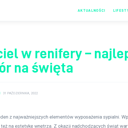
AKTUALNOŚCI
LIFEST
Moje centrum
informacji
iel w renifery – najle
ór na święta
N
31 PAŹDZIERNIKA, 2022
jeden z najważniejszych elementów wyposażenia sypialni. Wp
e też na estetykę wnętrza. Z okazji nadchodzących świąt war