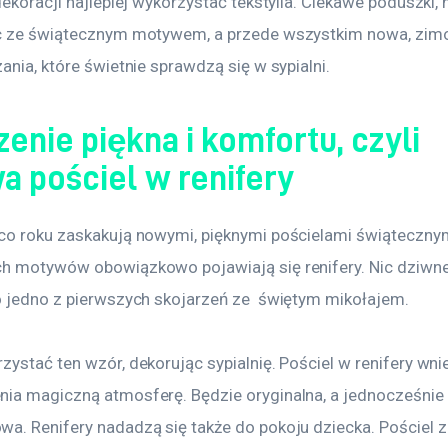
dekoracji najlepiej wykorzystać tekstylia. Ciekawe poduszki,
c ze świątecznym motywem, a przede wszystkim nowa, zimo
ania, które świetnie sprawdzą się w sypialni. 
enie piękna i komfortu, czyli
a pościel w renifery
co roku zaskakują nowymi, pięknymi pościelami świąteczny
h motywów obowiązkowo pojawiają się renifery. Nic dziwne
o jedno z pierwszych skojarzeń ze  świętym mikołajem.
ystać ten wzór, dekorując sypialnię. Pościel w renifery wni
ia magiczną atmosferę. Będzie oryginalna, a jednocześnie 
a. Renifery nadadzą się także do pokoju dziecka. Pościel z