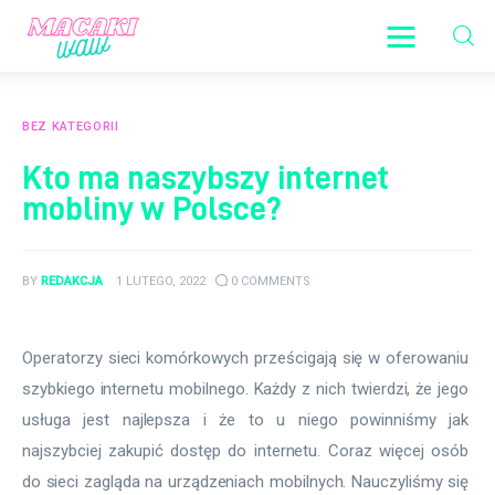
Moje centrum informacji
BEZ KATEGORII
Aktualności
Kto ma naszybszy internet
mobliny w Polsce?
Lifestyle
Prawo
BY
REDAKCJA
1 LUTEGO, 2022
0
COMMENTS
Rodzina
Operatorzy sieci komórkowych prześcigają się w oferowaniu 
Sport
szybkiego internetu mobilnego. Każdy z nich twierdzi, że jego 
usługa jest najlepsza i że to u niego powinniśmy jak 
najszybciej zakupić dostęp do internetu. Coraz więcej osób 
do sieci zagląda na urządzeniach mobilnych. Nauczyliśmy się 