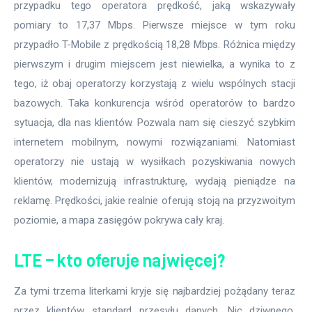
przypadku tego operatora prędkość, jaką wskazywały 
pomiary to 17,37 Mbps. Pierwsze miejsce w tym roku 
przypadło T-Mobile z prędkością 18,28 Mbps. Różnica między 
pierwszym i drugim miejscem jest niewielka, a wynika to z 
tego, iż obaj operatorzy korzystają z wielu wspólnych stacji 
bazowych. Taka konkurencja wśród operatorów to bardzo 
sytuacja, dla nas klientów. Pozwala nam się cieszyć szybkim 
internetem mobilnym, nowymi rozwiązaniami. Natomiast 
operatorzy nie ustają w wysiłkach pozyskiwania nowych 
klientów, modernizują infrastrukturę, wydają pieniądze na 
reklamę. Prędkości, jakie realnie oferują stoją na przyzwoitym 
poziomie, a mapa zasięgów pokrywa cały kraj.
LTE – kto oferuje najwięcej?
Za tymi trzema literkami kryje się najbardziej pożądany teraz 
przez klientów standard przesyłu danych. Nic dziwnego, 