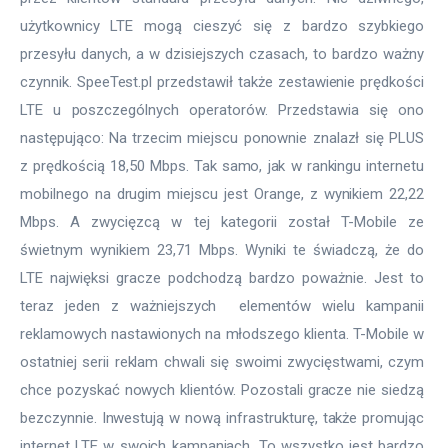
użytkownicy LTE mogą cieszyć się z bardzo szybkiego 
przesyłu danych, a w dzisiejszych czasach, to bardzo ważny 
czynnik. SpeeTest.pl przedstawił także zestawienie prędkości 
LTE u poszczególnych operatorów. Przedstawia się ono 
następująco: Na trzecim miejscu ponownie znalazł się PLUS 
z prędkością 18,50 Mbps. Tak samo, jak w rankingu internetu 
mobilnego na drugim miejscu jest Orange, z wynikiem 22,22 
Mbps. A zwycięzcą w tej kategorii został T-Mobile ze 
świetnym wynikiem 23,71 Mbps. Wyniki te świadczą, że do 
LTE najwięksi gracze podchodzą bardzo poważnie. Jest to 
teraz jeden z ważniejszych  elementów wielu kampanii 
reklamowych nastawionych na młodszego klienta. T-Mobile w 
ostatniej serii reklam chwali się swoimi zwycięstwami, czym 
chce pozyskać nowych klientów. Pozostali gracze nie siedzą 
bezczynnie. Inwestują w nową infrastrukturę, także promując 
internet LTE w swoich kampaniach. To wszystko jest bardzo 