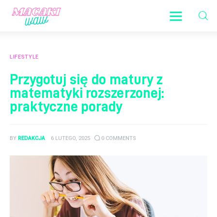
Moje centrum informacji
LIFESTYLE
Aktualności
Przygotuj się do matury z
matematyki rozszerzonej:
Lifestyle
praktyczne porady
Prawo
Rodzina
BY
REDAKCJA
6 LUTEGO, 2025
0
COMMENTS
Sport