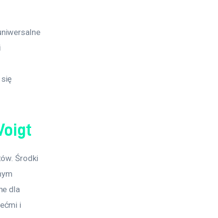
niwersalne 
 
się 
Voigt
ów. Środki 
nym 
e dla 
ećmi i 