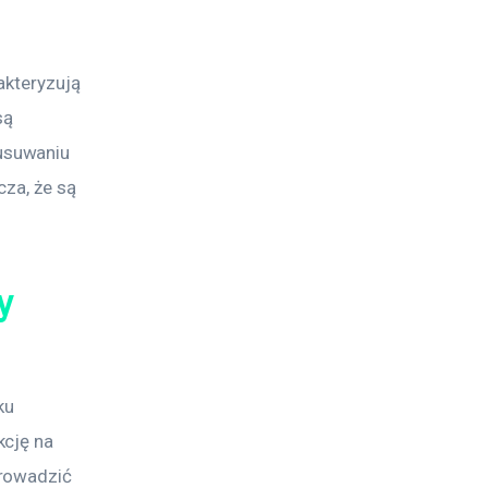
akteryzują 
ą 
usuwaniu 
za, że są 
y
ku 
cję na 
rowadzić 