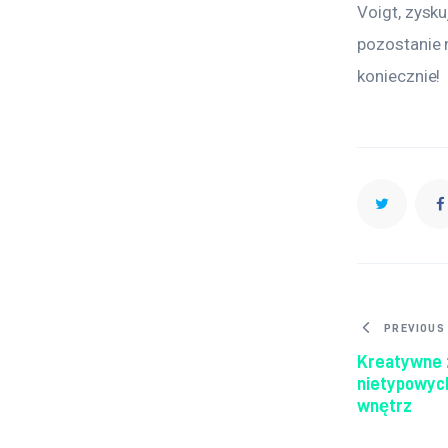
Voigt, zysk
pozostanie 
koniecznie!
Nawig
PREVIOUS
Kreatywne 
nietypowych
wnętrz