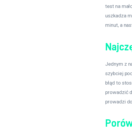
test na mał
uszkadza ma
minut, a nas
Najcz
Jednym z na
szybciej pod
błąd to sto
prowadzić do
prowadzi do 
Porów