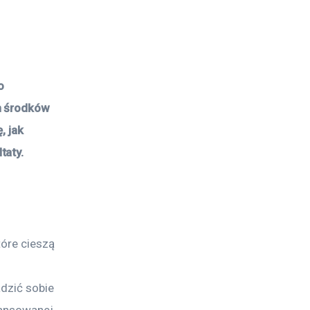
o 
h środków 
, jak 
taty.
óre cieszą 
dzić sobie 
wansowanej 