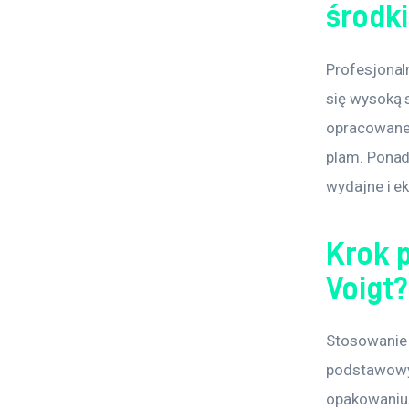
środk
Profesjonaln
się wysoką 
opracowane 
plam. Ponad
wydajne i e
Krok 
Voigt?
Stosowanie 
podstawowyc
opakowaniu.