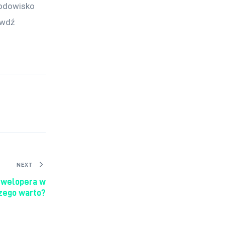
rodowisko 
awdź 
NEXT
ewelopera w
czego warto?