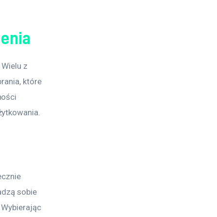
zenia
 Wielu z 
ania, które 
ości 
żytkowania.
ecznie 
adzą sobie 
 Wybierając 