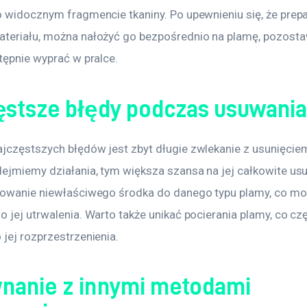
o widocznym fragmencie tkaniny. Po upewnieniu się, że prepar
teriału, można nałożyć go bezpośrednio na plamę, pozostawi
tępnie wyprać w pralce.
ęstsze błędy podczas usuwani
jczęstszych błędów jest zbyt długie zwlekanie z usunięciem
ejmiemy działania, tym większa szansa na jej całkowite usun
sowanie niewłaściwego środka do danego typu plamy, co mo
 jej utrwalenia. Warto także unikać pocierania plamy, co cz
jej rozprzestrzenienia.
nanie z innymi metodami