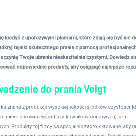
ę kiedyś z uporczywymi plamami, które zdają się być nie d
Odkryj tajniki skutecznego prania z pomocą profesjonalnyc
 uczynią Twoje ubrania nieskazitelnie czystymi. Dowiedz się
osować odpowiednie produkty, aby osiągnąć najlepsze rezul
adzenie do prania Voigt
ka znana z produkcji wysokiej jakości środków czystości, kt
znaniem zarówno wśród użytkowników domowych, jak i 
ych. Produkty tej firmy są specjalnie zaprojektowane, aby ra
ejszymi plamami, jednocześnie dbając o tkaniny. Dzięki zaa