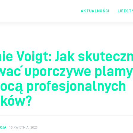
AKTUALNOŚCI
LIFEST
Moje centrum
informacji
ie Voigt: Jak skutecz
wać uporczywe plamy
ocą profesjonalnych
dków?
KCJA
15 KWIETNIA, 2025