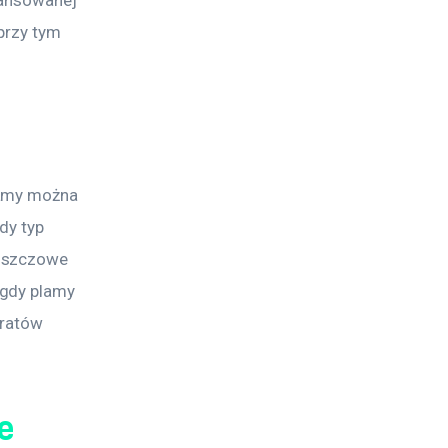
przy tym 
lamy można 
dy typ 
uszczowe 
gdy plamy 
aratów 
e