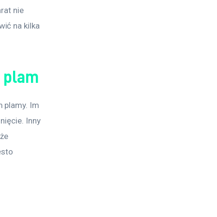
at nie 
ć na kilka 
a plam
 plamy. Im 
ięcie. Inny 
że 
ęsto 