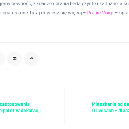
ujemy pewność, że nasze ubrania będą czyste i zadbane, a ś
nienaruszone.Tutaj dowiesz się więcej – 
Pranie Voigt
 – spr
acja wpisu
zastosowania
Mieszkania od d
 palet w dekoracji
Gliwicach – dla