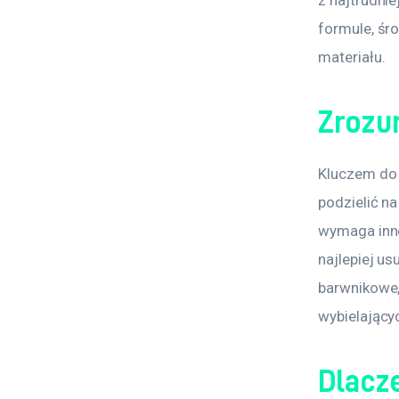
formule, śr
materiału.
Zrozu
Kluczem do 
podzielić na
wymaga inne
najlepiej u
barwnikowe,
wybielający
Dlacz