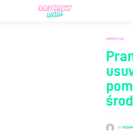
Aktualności
Lifestyle
Prawo
LIFESTYLE
Pran
Rodzina
usu
Sport
pom
śro
BY
REDA