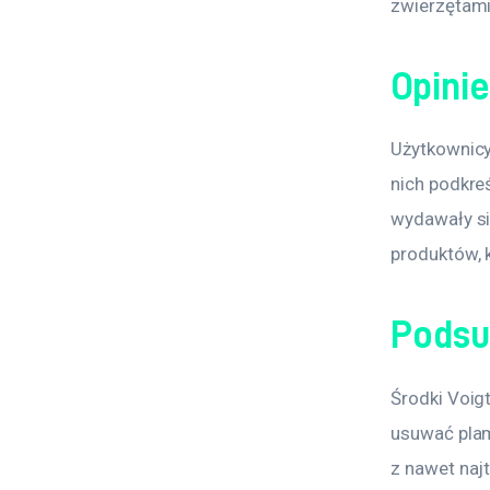
zwierzętami
Opini
Użytkownicy
nich podkreś
wydawały si
produktów, 
Podsu
Środki Voigt
usuwać plam
z nawet naj