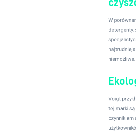
czysz
W porównani
detergenty, 
specjalisty
najtrudniej
niemożliwe.
Ekolo
Voigt przyk
tej marki s
czynnikiem 
użytkownikó