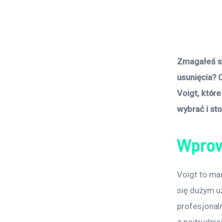
Zmagałeś si
usunięcia? 
Voigt, które
wybrać i st
Wprow
Voigt to mar
się dużym u
profesjonaln
z najtrudni