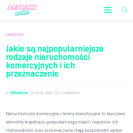
Moje centrum informacji
LIFESTYLE
Aktualności
Jakie są najpopularniejsze
rodzaje nieruchomości
Lifestyle
komercyjnych i ich
Prawo
przeznaczenie
Rodzina
BY
REDAKCJA
5 LIPCA, 2025
0
COMMENTS
Sport
Nieruchomości komercyjne i tereny inwestycyjne to kluczowe 
elementy krajobrazu gospodarczego miast i regionów. Ich 
różnorodność oraz przeznaczenie mają bezpośredni wpływ 